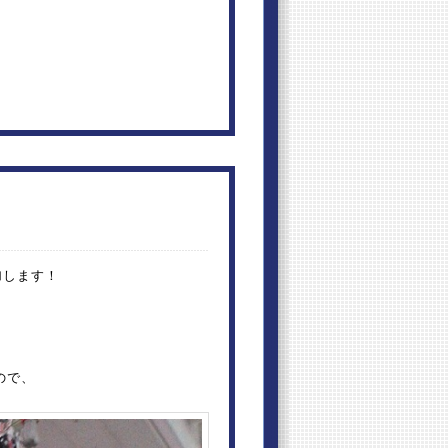
加します！
。
ので、