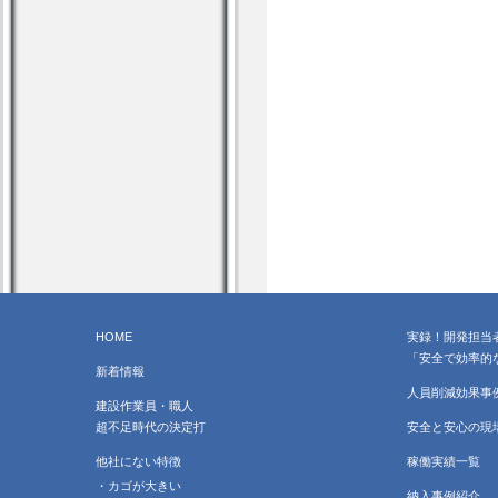
HOME
実録！開発担当
「安全で効率的
新着情報
人員削減効果事
建設作業員・職人
超不足時代の決定打
安全と安心の現
他社にない特徴
稼働実績一覧
・カゴが大きい
納入事例紹介