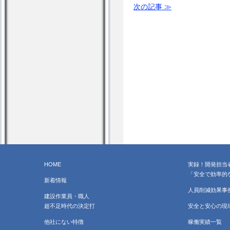
次の記事 ≫
HOME
実録！開発担当
「安全で効率的
新着情報
人員削減効果事
建設作業員・職人
超不足時代の決定打
安全と安心の現
他社にない特徴
稼働実績一覧