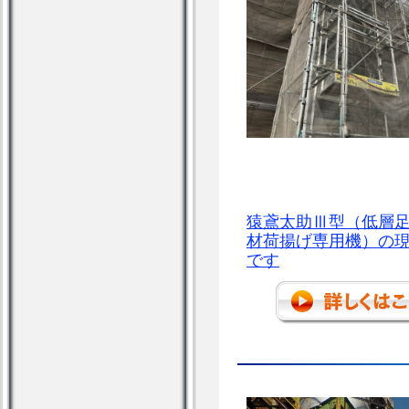
猿鳶太助Ⅲ型（低層
材荷揚げ専用機）の
です