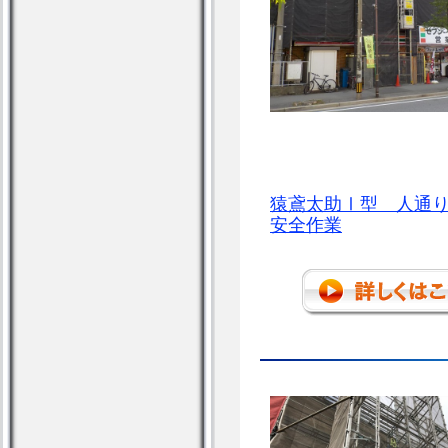
猿鳶太助Ⅰ型 人通
安全作業