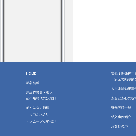
HOME
実録！開発担当
「安全で効率的
新着情報
人員削減効果事
建設作業員・職人
超不足時代の決定打
安全と安心の現
他社にない特徴
稼働実績一覧
・カゴが大きい
納入事例紹介
・スムーズな荷揚げ
お客様の声