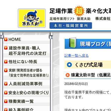
記事一覧へ戻る
くさび式足場
猿鳶太助Ⅲ型（低層足
2018年02月01日
現在千葉県千葉市の現場にて
ております。
現在テスト中のプロトタイプ