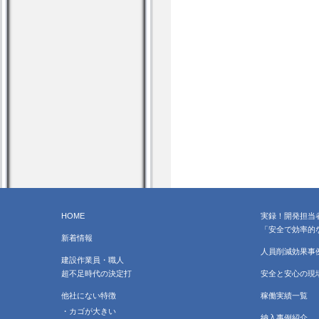
HOME
実録！開発担当
「安全で効率的
新着情報
人員削減効果事
建設作業員・職人
超不足時代の決定打
安全と安心の現
他社にない特徴
稼働実績一覧
・カゴが大きい
納入事例紹介