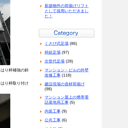
新築物件の荷揚げリフト
として採用いただきまし
た！
くさび式足場
(86)
枠組足場
(97)
次世代足場
(28)
。はり枠補強の斜
マンション・ビルの外壁
改修工事
(118)
、はり枠取り付け
建設現場の資材荷揚げ
(98)
マンション屋上の携帯電
話基地局工事
(5)
内装工事
(9)
公共工事
(6)