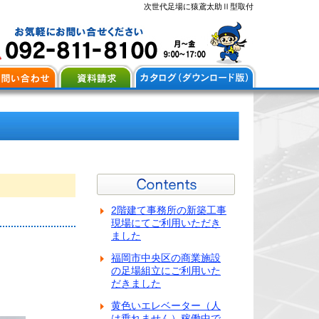
次世代足場に猿鳶太助Ⅱ型取付
2階建て事務所の新築工事
現場にてご利用いただき
ました
福岡市中央区の商業施設
の足場組立にご利用いた
だきました
黄色いエレベーター（人
は乗れません）稼働中で