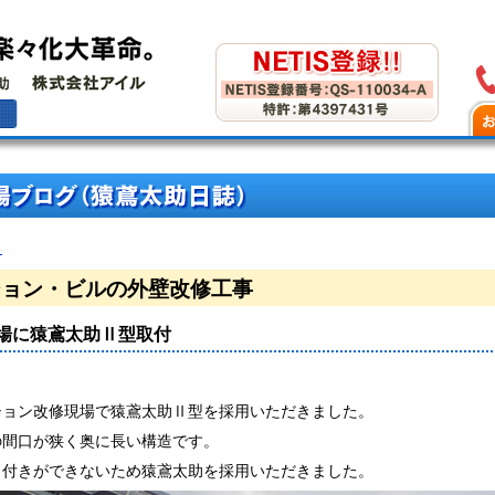
る
ション・ビルの外壁改修工事
場に猿鳶太助Ⅱ型取付
ション改修現場で猿鳶太助Ⅱ型を採用いただきました。
の間口が狭く奥に長い構造です。
り付きができないため猿鳶太助を採用いただきました。