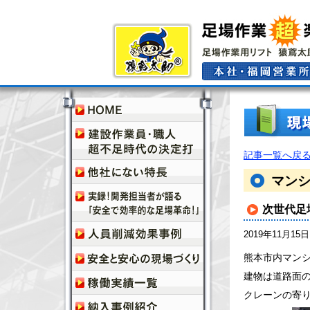
記事一覧へ戻
マン
次世代足
2019年11月15日
熊本市内マン
建物は道路面
クレーンの寄