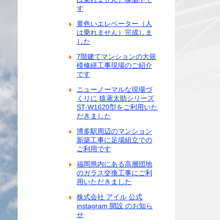
す
黄色いエレベーター（人
は乗れません）完成しま
した
7階建てマンションの大規
模修繕工事現場のご紹介
です
ニューノーマルな現場づ
くりに 猿鳶太助シリーズ
ST-W1620型をご利用いた
だきました
博多駅周辺のマンション
新築工事に足場組立での
ご利用です
福岡県内にある高層団地
のガラス交換工事にご利
用いただきました
株式会社 アイル 公式
instagram 開設 のお知ら
せ