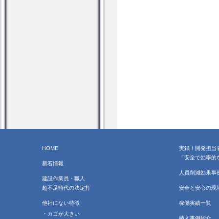
HOME
実録！開発担当
「安全で効率的
新着情報
人員削減効果事
建設作業員・職人
超不足時代の決定打
安全と安心の現
他社にない特徴
稼働実績一覧
・カゴが大きい
納入事例紹介