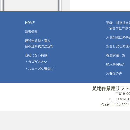
HOME
実録！開発担当
「安全で効率的
新着情報
人員削減効果事
建設作業員・職人
超不足時代の決定打
安全と安心の現
他社にない特徴
稼働実績一覧
・カゴが大きい
納入事例紹介
・スムーズな荷揚げ
お客様の声
足場作業用リフト
〒819-
TEL：092-81
Copyright(c) 2014-